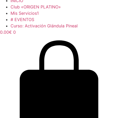
INICIO
Club «ORIGEN PLATINO»
Mis Servicios1
# EVENTOS
Curso: Activación Glándula Pineal
0.00
€
0