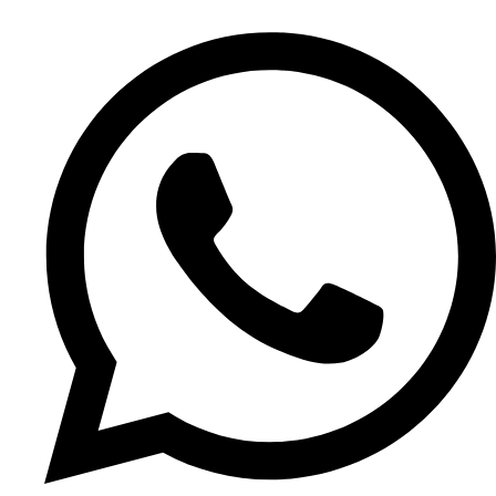
Ir
al
contenido