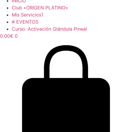
INICIO
Club «ORIGEN PLATINO»
Mis Servicios1
# EVENTOS
Curso: Activación Glándula Pineal
0.00
€
0