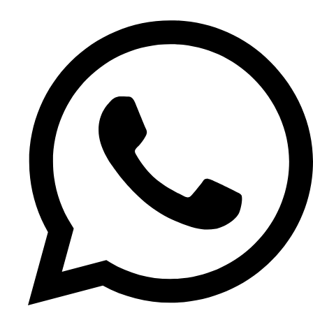
Ir
al
contenido