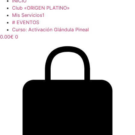
INICIO
Club «ORIGEN PLATINO»
Mis Servicios1
# EVENTOS
Curso: Activación Glándula Pineal
0.00
€
0