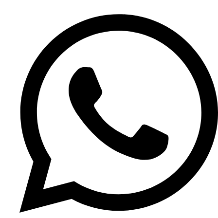
Ir
al
contenido