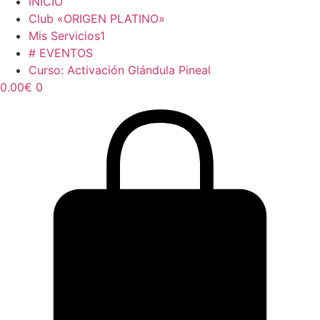
INICIO
Club «ORIGEN PLATINO»
Mis Servicios1
# EVENTOS
Curso: Activación Glándula Pineal
0.00
€
0