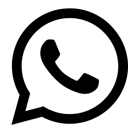
Ir
al
contenido