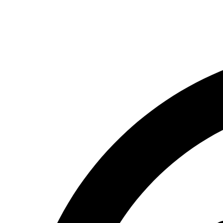
Ir
al
contenido